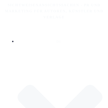
Springe
SICHTWEISENANSICHTSSACHEN - PR UND
zum
MARKETING FÜR AUTOREN, KÜNSTLER UND
Inhalt
VERLAGE
DU